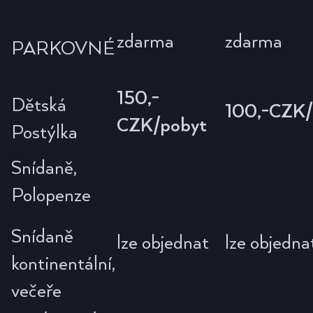
zdarma
zdarma
PARKOVNÉ
150,-
Dětská
100,-CZK/
CZK/pobyt
Postýlka
Snídaně,
Polopenze
Snídaně
lze objednat
lze objedna
kontinentální,
večeře