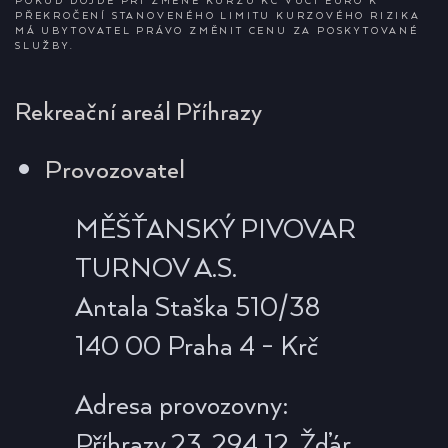
POKUD DOJDE PŘI ZMĚNĚ KURZU KČ VŮČI EURO K
PŘEKROČENÍ STANOVENÉHO LIMITU KURZOVÉHO RIZIKA
MÁ UBYTOVATEL PRÁVO ZMĚNIT CENU ZA POSKYTOVANÉ
SLUŽBY.
Rekreační areál Příhrazy
Provozovatel
MĚŠŤANSKÝ PIVOVAR
TURNOV A.S.
Antala Staška 510/38
140 00 Praha 4 - Krč
Adresa provozovny:
Příhrazy 23, 294 12, Žďár