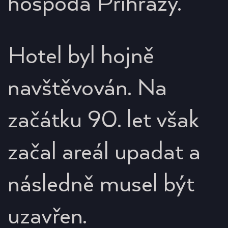
hospoda Příhrazy.
Hotel byl hojně
navštěvován. Na
začátku 90. let však
začal areál upadat a
následně musel být
uzavřen.