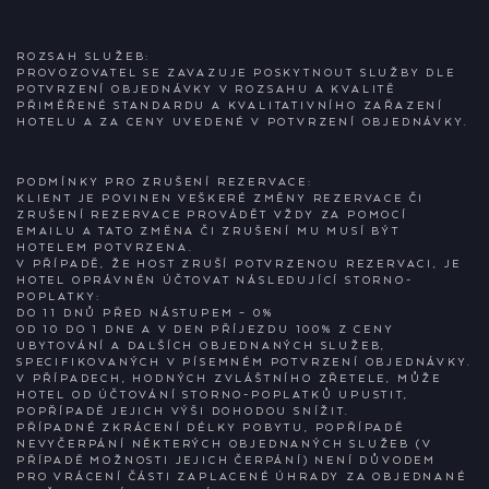
ROZSAH SLUŽEB:
PROVOZOVATEL SE ZAVAZUJE POSKYTNOUT SLUŽBY DLE
POTVRZENÍ OBJEDNÁVKY V ROZSAHU A KVALITĚ
PŘIMĚŘENÉ STANDARDU A KVALITATIVNÍHO ZAŘAZENÍ
HOTELU A ZA CENY UVEDENÉ V POTVRZENÍ OBJEDNÁVKY.
PODMÍNKY PRO ZRUŠENÍ REZERVACE:
KLIENT JE POVINEN VEŠKERÉ ZMĚNY REZERVACE ČI
ZRUŠENÍ REZERVACE PROVÁDĚT VŽDY ZA POMOCÍ
EMAILU A TATO ZMĚNA ČI ZRUŠENÍ MU MUSÍ BÝT
HOTELEM POTVRZENA.
V PŘÍPADĚ, ŽE HOST ZRUŠÍ POTVRZENOU REZERVACI, JE
HOTEL OPRÁVNĚN ÚČTOVAT NÁSLEDUJÍCÍ STORNO-
POPLATKY:
DO 11 DNŮ PŘED NÁSTUPEM – 0%
OD 10 DO 1 DNE A V DEN PŘÍJEZDU 100% Z CENY
UBYTOVÁNÍ A DALŠÍCH OBJEDNANÝCH SLUŽEB,
SPECIFIKOVANÝCH V PÍSEMNÉM POTVRZENÍ OBJEDNÁVKY.
V PŘÍPADECH, HODNÝCH ZVLÁŠTNÍHO ZŘETELE, MŮŽE
HOTEL OD ÚČTOVÁNÍ STORNO-POPLATKŮ UPUSTIT,
POPŘÍPADĚ JEJICH VÝŠI DOHODOU SNÍŽIT.
PŘÍPADNÉ ZKRÁCENÍ DÉLKY POBYTU, POPŘÍPADĚ
NEVYČERPÁNÍ NĚKTERÝCH OBJEDNANÝCH SLUŽEB (V
PŘÍPADĚ MOŽNOSTI JEJICH ČERPÁNÍ) NENÍ DŮVODEM
PRO VRÁCENÍ ČÁSTI ZAPLACENÉ ÚHRADY ZA OBJEDNANÉ