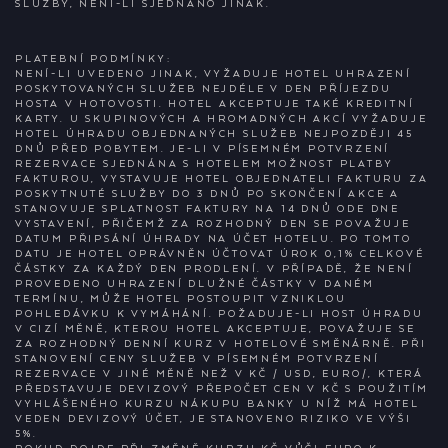
SLUŽBY, NENÍ-LI SJEDNÁNO JINAK.
PLATEBNÍ PODMÍNKY:
NENÍ-LI UVEDENO JINAK, VYŽADUJE HOTEL UHRAZENÍ
POSKYTOVANÝCH SLUŽEB NEJDÉLE V DEN PŘÍJEZDU
HOSTA V HOTOVOSTI. HOTEL AKCEPTUJE TAKÉ KREDITNÍ
KARTY. U SKUPINOVÝCH A HROMADNÝCH AKCÍ VYŽADUJE
HOTEL ÚHRADU OBJEDNANÝCH SLUŽEB NEJPOZDĚJI 45
DNŮ PŘED POBYTEM. JE-LI V PÍSEMNÉM POTVRZENÍ
REZERVACE SJEDNÁNA S HOTELEM MOŽNOST PLATBY
FAKTUROU, VYSTAVUJE HOTEL OBJEDNATELI FAKTURU ZA
POSKYTNUTÉ SLUŽBY DO 3 DNŮ PO SKONČENÍ AKCE A
STANOVUJE SPLATNOST FAKTURY NA 14 DNŮ ODE DNE
VYSTAVENÍ, PŘIČEMŽ ZA ROZHODNÝ DEN SE POVAŽUJE
DATUM PŘIPSÁNÍ ÚHRADY NA ÚČET HOTELU. PO TOMTO
DATU JE HOTEL OPRÁVNĚN ÚČTOVAT ÚROK 0,1% CELKOVÉ
ČÁSTKY ZA KAŽDÝ DEN PRODLENÍ. V PŘÍPADĚ, ŽE NENÍ
PROVEDENO UHRAZENÍ DLUŽNÉ ČÁSTKY V DANÉM
TERMÍNU, MŮŽE HOTEL POSTOUPIT VZNIKLOU
POHLEDÁVKU K VYMÁHÁNÍ. POŽADUJE-LI HOST ÚHRADU
V CIZÍ MĚNĚ, KTEROU HOTEL AKCEPTUJE, POVAŽUJE SE
ZA ROZHODNÝ DENNÍ KURZ V HOTELOVÉ SMĚNÁRNĚ. PŘI
STANOVENÍ CENY SLUŽEB V PÍSEMNÉM POTVRZENÍ
REZERVACE V JINÉ MĚNĚ NEŽ V KČ / USD, EURO/, KTERÁ
PŘEDSTAVUJE DEVIZOVÝ PŘEPOČET CEN V KČ S POUŽITÍM
VYHLÁŠENÉHO KURZU NÁKUPU BANKY U NÍŽ MÁ HOTEL
VEDEN DEVIZOVÝ ÚČET, JE STANOVENO RIZIKO VE VÝŠI
5%.