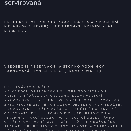
servírovaná
PREFERUJEME POBYTY POUZE NA 2, 5 A 7 NOCÍ (PÁ-
NE, NE-PÁ A NE-NE), LZE SJEDNAT INDIVIDUÁLNÍ
PODMÍNKY.
VŠEOBECNÉ REZERVAČNÍ A STORNO PODMÍNKY
TURNOVSKÁ PIVNICE S.R.O. (PROVOZOVATEL)
OBJEDNÁVKY SLUŽEB:
NA KAŽDOU OBJEDNÁVKU SLUŽEB PROVEDENOU
KLIENTEM (DÁLE JEN OBJEDNATELEM) VYSTAVÍ
PROVOZOVATEL PÍSEMNÉ POTVRZENÍ OBJEDNÁVKY, KDE
SPECIFIKUJE ZEJMÉNA ROZSAH OBJEDNANÝCH SLUŽEB.
PROVOZOVATEL VŽDY VYŽADUJE ZPĚTNÉ POTVRZENÍ
OBJEDNATELEM. U HROMADNÝCH, SKUPINOVÝCH A
FIREMNÍCH AKCÍ OSOBA, POTVRZUJÍCÍ OBJEDNÁVKU
SLUŽEB, VÝSLOVNĚ PROHLAŠUJE, ŽE JE OPRÁVNĚNA
JEDNAT JMÉNEM FIRMY ČI SPOLEČNOSTI – OBJEDNATELE.
PŘÍPADNÉ RIZIKO TÝKAJÍCÍ SE TOHOTO BODU NESE