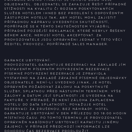
OBJEDNATEL. OBJEDNATEL SE ZAVAZUJE ŘEŠIT PŘÍPADNÉ
STÍŽNOSTI NA KVALITU ČI ROZSAH POSKYTOVANÝCH
SLUŽEB HOTELEM IHNED BEZ PRODLENÍ S ODPOVĚDNÝM
ZÁSTUPCEM HOTELU TAK, ABY HOTEL MOHL ZAJISTIT
PŘÍPADNOU NÁPRAVU UVEDENÝCH SKUTEČNOSTÍ,
POPŘÍPADĚ SE K TĚMTO SKUTEČNOSTEM VYJÁDŘIL.
PŘÍPADNÉ POZDĚJŠÍ REKLAMACE, KTERÉ NEBYLY ŘEŠENY
BĚHEM AKCE, NEMUSÍ HOTEL AKCEPTOVAT. ZA
PROVOZOVATELE JSOU OPRÁVNĚNI JEDNAT V TÉTO VĚCI
ŘEDITEL PROVOZU, POPŘÍPADĚ SALES MANAGER.
GARANCE UBYTOVÁNÍ:
PROVOZOVATEL GARANTUJE REZERVACI NA ZÁKLADĚ JÍM
VYSTAVENÝM PÍSEMNÝM POTVRZENÍM REZERVACE.
PÍSEMNÉ POTVRZENÍ REZERVACE JE ZPRAVIDLA
VYSTAVENO NA ZÁKLADĚ ZÁVAZNÉ PÍSEMNÉ OBJEDNÁVKY
OBJEDNATELE. NENÍ-LI UVEDENO JINAK, JE HOTEL
OPRÁVNĚN POŽADOVAT ZÁLOHU NA POSKYTNUTÉ
SLUŽBY, SPLATNOU PŘED NÁSTUPNÍM TERMÍNEM. VÝŠE
ZÁLOHY A DATUM JEJÍ SPLATNOSTI JE UVEDENA NA
FAKTUŘE. V PŘÍPADĚ, ŽE NENÍ ZÁLOHA ZAPLACENA
HOTELU DO DATA SPLATNOSTI, POVAŽUJE HOTEL
REZERVACI ZA ZRUŠENOU, BEZ NÁHRADY. HOTEL
GARANTUJE UBYTOVÁNÍ V DEN PŘÍJEZDU DO 18:00 HODIN
MÍSTNÍHO ČASU. PO TOMTO TERMÍNU JE PROVOZOVATEL
OPRÁVNĚN NABÍDNOUT UBYTOVACÍ KAPACITU JINÉMU
ZÁJEMCI. V PŘÍPADĚ PŘEDCHOZÍ INFORMACE LZE
DOHODOU ČAS REZERVACE PRODLOUŽIT.