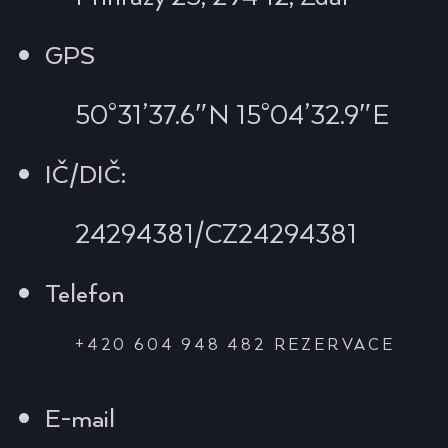
GPS
50°31’37.6″N 15°04’32.9″E
IČ/DIČ:
24294381/CZ24294381
Telefon
+420 604 948 482 REZERVACE
E-mail