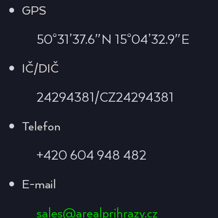
GPS
50°31’37.6″N 15°04’32.9″E
IČ/DIČ
24294381/CZ24294381
Telefon
+420 604 948 482
E-mail
sales@arealprihrazy.cz