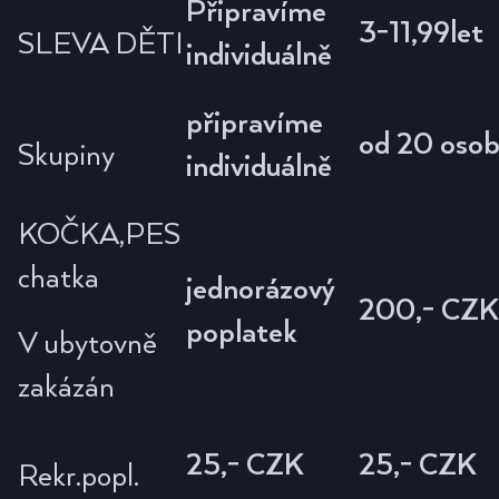
Připravíme
3-11,99let
SLEVA DĚTI
individuálně
připravíme
od 20 oso
Skupiny
individuálně
KOČKA,PES
chatka
jednorázový
200,- CZK
poplatek
V ubytovně
zakázán
25,- CZK
25,- CZK
Rekr.popl.