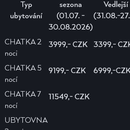
Typ
sezona
Vedlejší
ubytování
(01.07. -
(31.08.-27
30.08.2026)
CHATKA 2
3999,- CZK
3399,- CZ
noci
CHATKA 5
9199,- CZK
6999,-CZ
nocí
CHATKA 7
11549,- CZK
nocí
UBYTOVNA